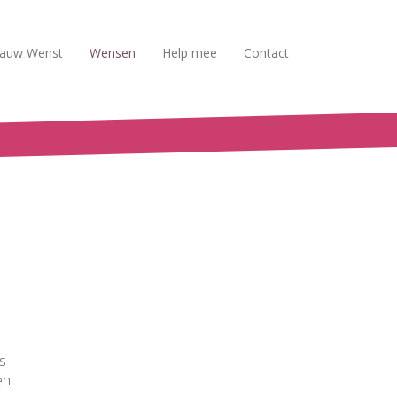
auw Wenst
Wensen
Help mee
Contact
s
en