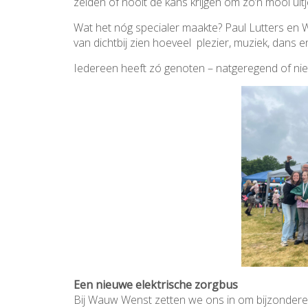
zelden of nooit de kans krijgen om zo’n mooi ui
Wat het nóg specialer maakte? Paul Lutters en W
van dichtbij zien hoeveel plezier, muziek, dans 
Iedereen heeft zó genoten – natgeregend of niet
Een nieuwe elektrische zorgbus
Bij Wauw Wenst zetten we ons in om bijzondere 