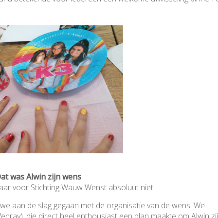
at was Alwin zijn wens
maar voor Stichting Wauw Wenst absoluut niet!
jn we aan de slag gegaan met de organisatie van de wens. We
ray), die direct heel enthousiast een plan maakte om Alwin zi