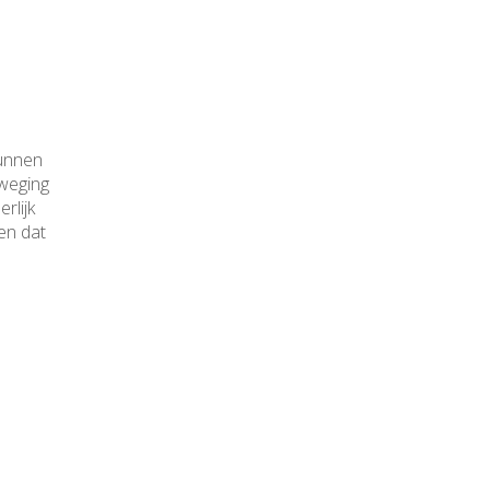
kunnen
eweging
rlijk
en dat