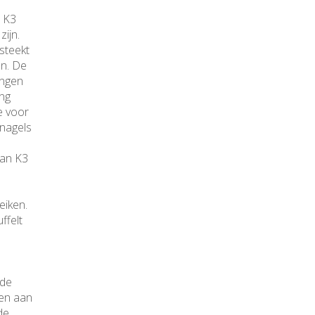
t K3
ijn.
 steekt
en. De
ingen
ing
e voor
 nagels
van K3
eiken.
ffelt
 de
den aan
de