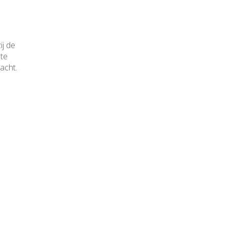
j de
 te
acht.