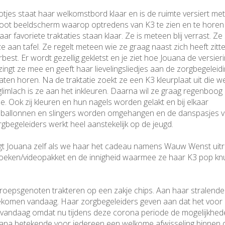
jes staat haar welkomstbord klaar en is de ruimte versiert me
root beeldscherm waarop optredens van K3 te zien en te horen z
r favoriete traktaties staan klaar. Ze is meteen blij verrast. Ze
e aan tafel. Ze regelt meteen wie ze graag naast zich heeft zitt
st. Er wordt gezellig gekletst en je ziet hoe Jouana de versier
zingt ze mee en geeft haar lievelingsliedjes aan de zorgbegeleid
ten horen. Na de traktatie zoekt ze een K3 kleurplaat uit die w
glimlach is ze aan het inkleuren. Daarna wil ze graag regenboog
. Ook zij kleuren en hun nagels worden gelakt en bij elkaar
e ballonnen en slingers worden omgehangen en de danspasjes 
egeleiders werkt heel aanstekelijk op de jeugd.
 Jouana zelf als we haar het cadeau namens Wauw Wenst uitr
 boeken/videopakket en de innigheid waarmee ze haar K3 pop knu
groepsgenoten trakteren op een zakje chips. Aan haar stralende
itgekomen vandaag. Haar zorgbegeleiders geven aan dat het voor
st vandaag omdat nu tijdens deze corona periode de mogelijkhe
Jouana betekende voor iedereen een welkome afwisseling binnen 