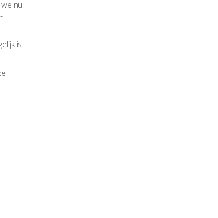
n we nu
-
lijk is
ze