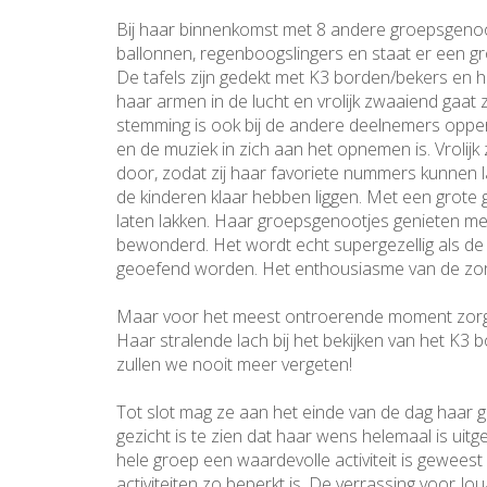
Bij haar binnenkomst met 8 andere groepsgenoot
ballonnen, regenboogslingers en staat er een g
De tafels zijn gedekt met K3 borden/bekers en haa
haar armen in de lucht en vrolijk zwaaiend gaat z
stemming is ook bij de andere deelnemers opperbe
en de muziek in zich aan het opnemen is. Vrolijk 
door, zodat zij haar favoriete nummers kunnen la
de kinderen klaar hebben liggen. Met een grote 
laten lakken. Haar groepsgenootjes genieten mee
bewonderd. Het wordt echt supergezellig als d
geoefend worden. Het enthousiasme van de zorgb
Maar voor het meest ontroerende moment zorgt
Haar stralende lach bij het bekijken van het K3
zullen we nooit meer vergeten!
Tot slot mag ze aan het einde van de dag haar 
gezicht is te zien dat haar wens helemaal is u
hele groep een waardevolle activiteit is gewee
activiteiten zo beperkt is. De verrassing voor 